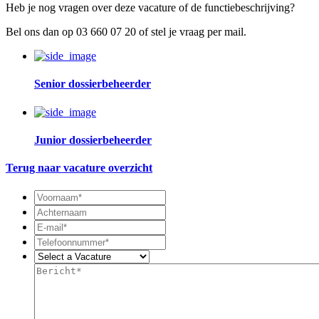
Heb je nog vragen over deze vacature of de functiebeschrijving?
Bel ons dan op 03 660 07 20 of stel je vraag per mail.
Senior dossierbeheerder
Junior dossierbeheerder
Terug naar vacature overzicht
Voornaam*
*
Achternaam
*
E-
mail*
*
Telefoonnummer*
*
Select
a
Bericht*
*
Vacature
*